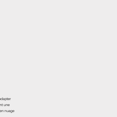
’adapter
nt une
e en nuage