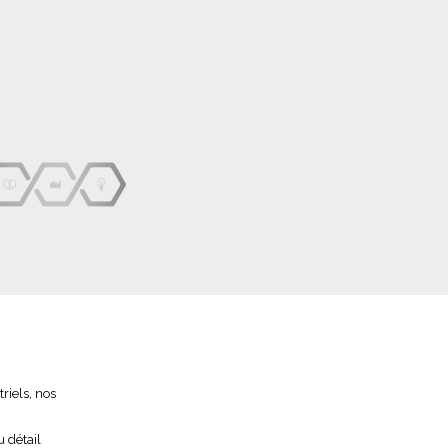
riels, nos
 détail