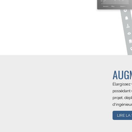
AUGM
Élargissez
possédant 
projet, dép
d'ingénieu
LIRE LA