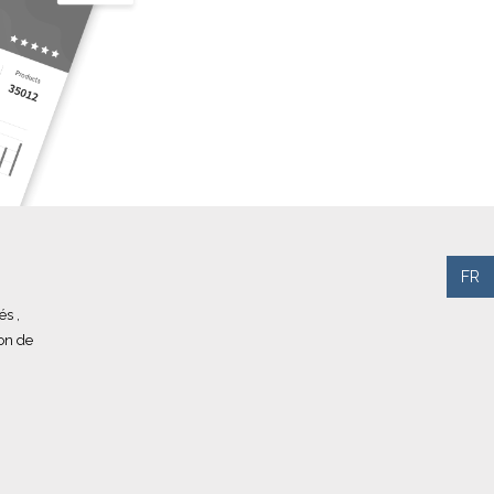
FR
s ,
on de