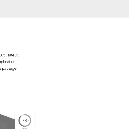
utilisateur,
pplications
le paysage