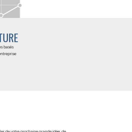
TURE
es basés
entreprise
ler de votre prochaine grande idée, de