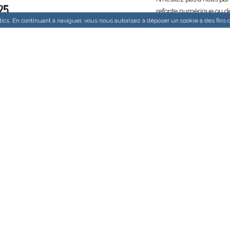
25
refonte numérique ou de p
ytics. En continuant à naviguer, vous nous autorisez à déposer un cookie à des fin
INDUSTRIES
LAYOUTindex convertira 
numérique transformati
CONTACTEZ-NOU
ICES NUMÉRIQUE 360
ELOPPEMENT D'APPLICATION WEB
LOPPEMENT D’APPLICATIONS IOS ET
ROID
TITÉ ET DÉVELOPPEMENT DU
ÉRIEL DE MARQUE