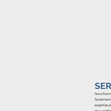
SER
Nous fourni
facilement
expertise 
et au renfo