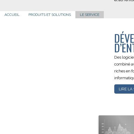
ACCUEIL
PRODUITS ET SOLUTIONS
LE SERVICE
DÉVE
D’EN
Des logicie
combiné ave
riches en f
informatiqu
LIRE LA